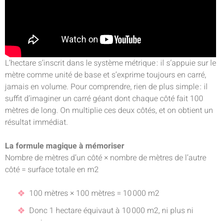
L’hectare s’inscrit dans le système métrique : il s’appuie sur le
mètre comme unité de base et s’exprime toujours en carré,
jamais en volume. Pour comprendre, rien de plus simple : il
suffit d’imaginer un carré géant dont chaque côté fait 100
mètres de long. On multiplie ces deux côtés, et on obtient un
résultat immédiat.
La formule magique à mémoriser
Nombre de mètres d’un côté × nombre de mètres de l’autre
côté = surface totale en m2
100 mètres × 100 mètres = 10 000 m2
Donc 1 hectare équivaut à 10 000 m2, ni plus ni