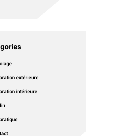
gories
colage
oration extérieure
ration intérieure
din
pratique
tact