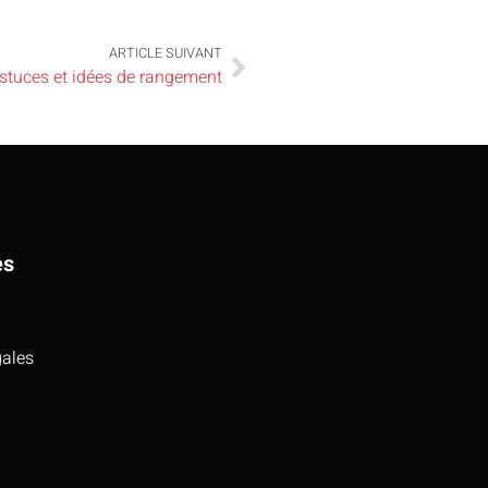
ARTICLE SUIVANT
astuces et idées de rangement
es
gales