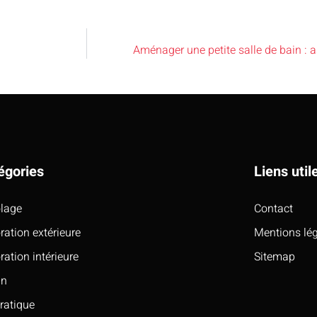
Aménager une petite salle de bain : 
égories
Liens util
olage
Contact
ration extérieure
Mentions lé
ration intérieure
Sitemap
in
pratique