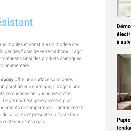
ésistant
Démon
électr
à suiv
 aux moules et constitue un modèle clé
 par des fibres de verre/carbone. Il agit
 protégeant ainsi des produits chimiques,
vironnementale.
t époxy
offre une surface sans pores
un point de vue chimique, il s’agit d’une
fs en suspension, qui peuvent être
. Le gel coat est généralement plus
changements de température. Contrairement
as de solvants et présente un faible taux
Papier
es matériaux très épais.
tenda