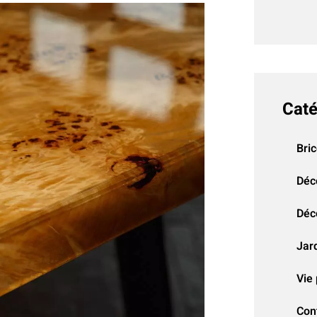
Caté
Bri
Déc
Déco
Jar
Vie 
Con