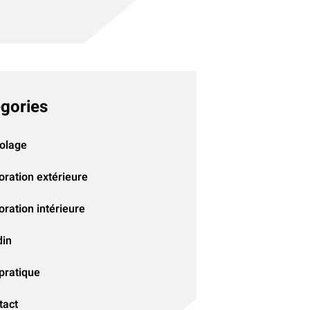
gories
colage
oration extérieure
ration intérieure
din
pratique
tact