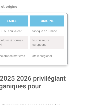
 et origine
LABEL
ORIGINE
SC ou équivalent
fabriqué en France
onformité normes
fournisseurs
N
européens
éclaration matières
atelier régional
 2025 2026 privilégiant
organiques pour