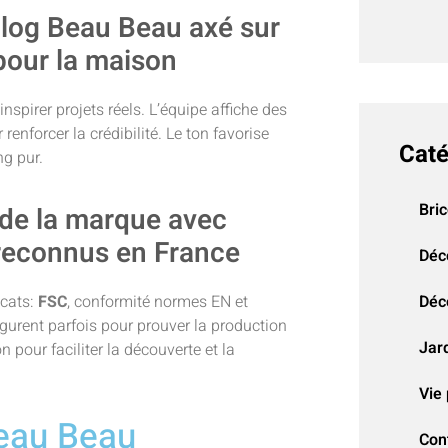
blog Beau Beau axé sur
 pour la maison
inspirer projets réels. L’équipe affiche des
nforcer la crédibilité. Le ton favorise
Caté
ng pur.
Bri
e de la marque avec
é reconnus en France
Déc
icats:
FSC
, conformité normes EN et
Déco
igurent parfois pour prouver la production
Jar
 pour faciliter la découverte et la
Vie 
Beau Beau
Con