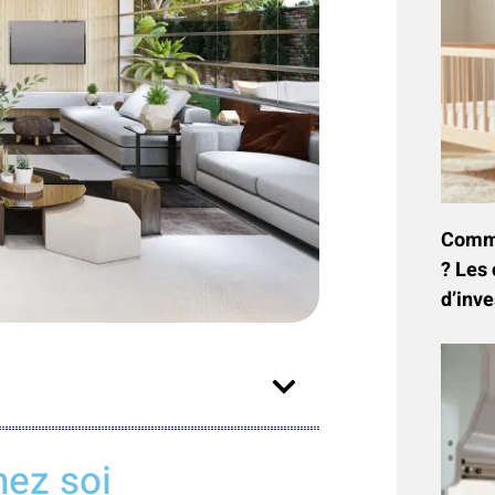
Commen
? Les 
d’inve
hez soi