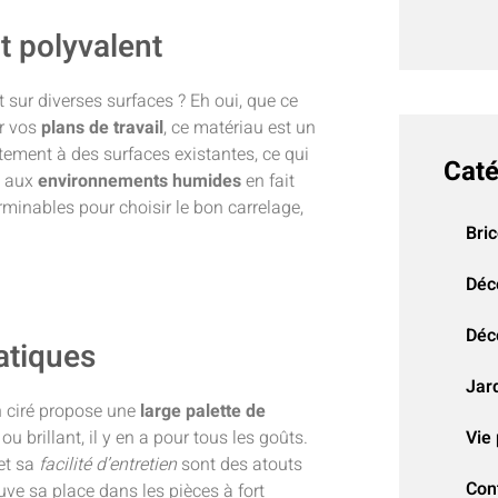
 polyvalent
t sur diverses surfaces ? Eh oui, que ce
r vos
plans de travail
, ce matériau est un
tement à des surfaces existantes, ce qui
Caté
é aux
environnements humides
en fait
erminables pour choisir le bon carrelage,
Bri
Déc
Déco
atiques
Jar
n ciré propose une
large palette de
Vie 
ou brillant, il y en a pour tous les goûts.
et sa
facilité d’entretien
sont des atouts
Con
uve sa place dans les pièces à fort