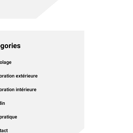
gories
colage
oration extérieure
ration intérieure
din
pratique
tact