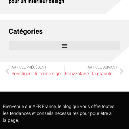
pour un intérieur design
Catégories
ARTICLE PRÉCÉDENT
ARTICLE SUIVANT
Sonstiges : le terme signifie quoi et comment le vérifier ?
Pouzzolane : la granulométrie 7–15 ou la 20–40, laquelle choisir ?
Bienvenue sur AEB France, le blog qui vous offre toutes
les tendances et conseils nécessaires pour pour être à
la page.