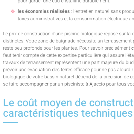
pour garder une eau cristalline durablement.
les économies réalisées
: l’entretien naturel sans pro
taxes administratives et la consommation électrique an
Le prix de construction d’une piscine biologique repose sur la 
distinctes. Votre zone de baignade nécessite un terrassement
reste peu profonde pour les plantes. Pour savoir précisément
c
faut tenir compte de cette expertise particulière qui assure l’éta
travaux de terrassement représentent une part majeure du budg
prévoir une évacuation des terres efficace pour ne pas alourdir l
biologique de votre bassin naturel dépend de la précision de c
se faire accompagner par un pisciniste à Ajaccio pour tous vos
Le coût moyen de construct
caractéristiques techniques