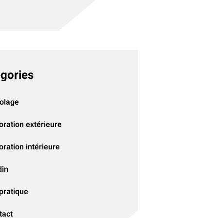
gories
colage
oration extérieure
ration intérieure
din
pratique
tact