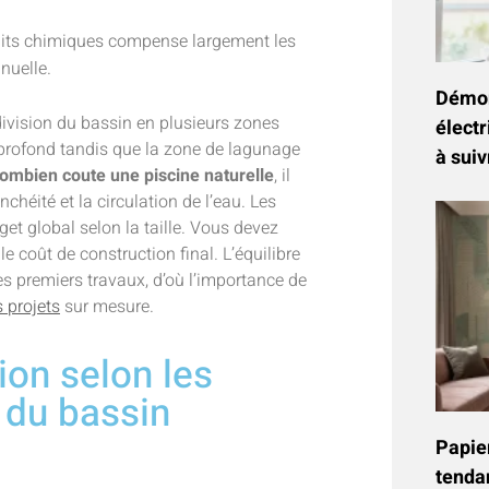
duits chimiques compense largement les
nuelle.
Démon
division du bassin en plusieurs zones
électr
 profond tandis que la zone de lagunage
à suiv
ombien coute une piscine naturelle
, il
nchéité et la circulation de l’eau. Les
et global selon la taille. Vous devez
e coût de construction final. L’équilibre
es premiers travaux, d’où l’importance de
 projets
sur mesure.
ion selon les
 du bassin
Papier
tenda