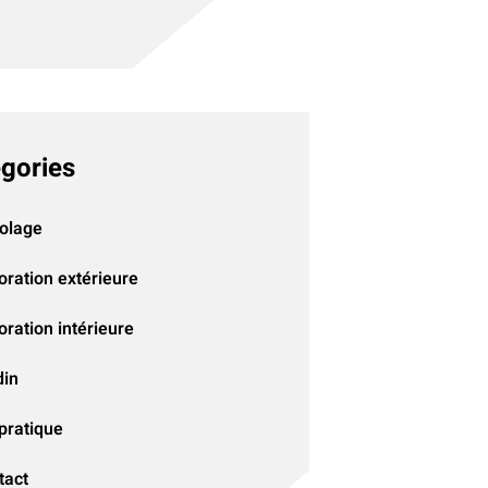
gories
colage
oration extérieure
ration intérieure
din
pratique
tact