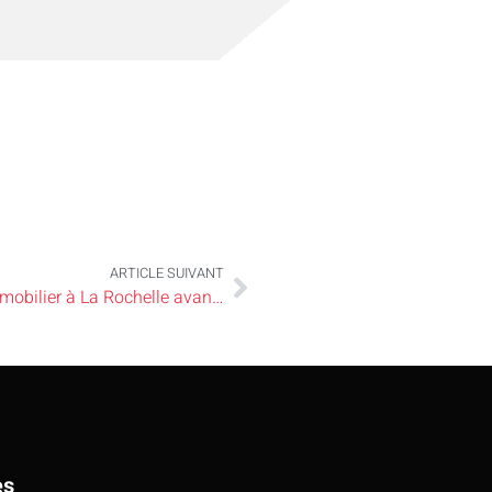
ARTICLE SUIVANT
Pourquoi faire une estimation de votre bien immobilier à La Rochelle avant la vente ?
es