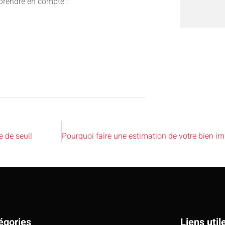
e prendre en compte :
e de seuil
égories
Liens util