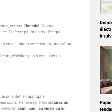
Démon
tentes, comme l’
intimité
. Si vous
électr
ptée. Préférez plutôt un modèle qui
à suiv
t en délimitant votre terrain, une clôture
lleurs, n’hésitez pas à consulter un
lisés.
site un entretien approprié.
Papier
mes coûts. Par exemple, les
clôtures en
 celles en
aluminium, en vinyle ou en
tenda