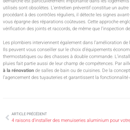
démarche est particulièrement importante dans les logements 
utilisés sont obsolètes. L’entretien préventif constitue un autre 
procédant à des contrôles réguliers, il détecte les signes avan
vous épargne des réparations coûteuses. Cette approche englob
vérification des joints et raccords, de même que l’inspection de
Les plombiers interviennent également dans l’amélioration de l’
Ils peuvent vous conseiller sur le choix d’équipements économe
thermostatiques ou des chasses à double commande. L’install
pluies fait partie aussi de leur champ de compétences. Par aill
à la rénovation
de salles de bain ou de cuisines. De la conceptio
l’agencement des tuyauteries et garantissent la fonctionnalit
ARTICLE PRÉCÉDENT
4 raisons d’installer des menuiseries aluminium pour vot