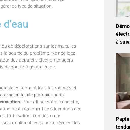
érer ce type de situation.
e d’eau
Démon
électr
à suiv
 ou de décolorations sur les murs, les
ers la source du problème. Ne négligez
t autour des appareils électroménagers
uits de goutte-à-goutte ou de
dicale en fermant tous les robinets et
dique
selon le site plombier-paris-
évacuation
. Pour affiner votre recherche,
ration peut également se situer dans des
. L’utilisation d’un détecteur
Papier
lisés amplifient les sons ou révèlent les
tenda