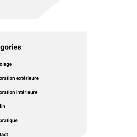
gories
colage
oration extérieure
ration intérieure
din
pratique
tact