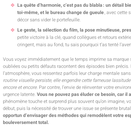
La quête d’harmonie, c’est pas du blabla : un détail b
toi-même, et le bureau change de gueule
, avec cette 
décor sans vider le portefeuille.
Le geste, la sélection du film, la pose minutieuse, pr
petite victoire à la clé, quand collègues et retours extér
cringent, mais au fond, tu sais pourquoi t’as tenté l’aven
Vous voyez immédiatement que le temps imprime sa marque su
oubliées ou petits défauts racontent des épisodes bien précis.
l’atmosphère, vous ressentez parfois leur charge mentale sans
routine visuelle persiste, elle engendre cette fameuse lassitude
encore et encore.
Par contre, l’envie de réinventer votre envi
urgence latente.
Vous ne pouvez pas éluder ce besoin, car il
phénomène touche et surprend plus souvent qu’on imagine, vous
début, puis la nécessité de trouver une issue se présente brut
opportun d’envisager des méthodes qui remodèlent votre es
bouleversement total.