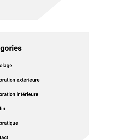
gories
colage
oration extérieure
ration intérieure
din
pratique
tact