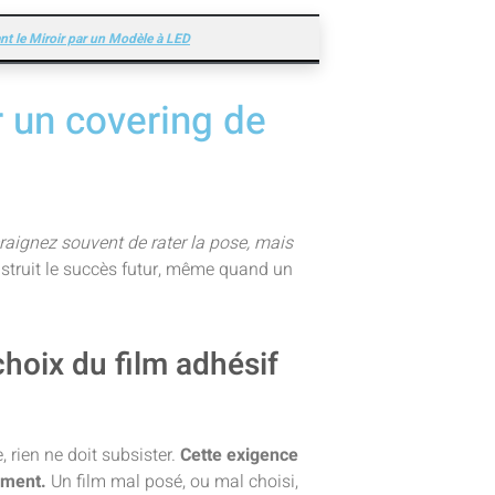
t le Miroir par un Modèle à LED
r un covering de
raignez souvent de rater la pose, mais
nstruit le succès futur, même quand un
choix du film adhésif
 rien ne doit subsister.
Cette exigence
vement.
Un film mal posé, ou mal choisi,