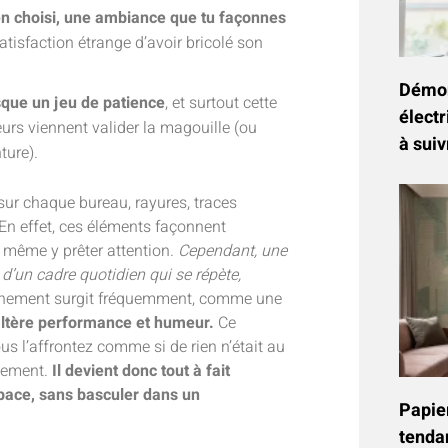
ien choisi, une ambiance que tu façonnes
satisfaction étrange d’avoir bricolé son
Démon
esque un jeu de patience
, et surtout cette
électr
ieurs viennent valider la magouille (ou
à suiv
ture).
r chaque bureau, rayures, traces
 En effet, ces éléments façonnent
 même y prêter attention.
Cependant, une
 d’un cadre quotidien qui se répète,
ronnement surgit fréquemment, comme une
 altère performance et humeur.
Ce
 l’affrontez comme si de rien n’était au
alement.
Il devient donc tout à fait
pace, sans basculer dans un
Papier
tenda