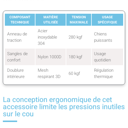
COMPOSANT
MATIÈRE
TENSION
USAGE
TECHNIQUE
UTILISÉE
MAXIMALE
SPÉCIFIQUE
Acier
Anneau de
Chiens
inoxydable
280 kgf
traction
puissants
304
Sangles de
Usage
Nylon 1000D
180 kgf
confort
quotidien
Doublure
Mesh
Régulation
60 kgf
intérieure
respirant 3D
thermique
La conception ergonomique de cet
accessoire limite les pressions inutiles
sur le cou