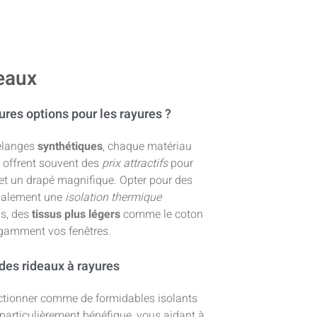
deaux
ures options pour les rayures ?
élanges
synthétiques
, chaque matériau
offrent souvent des
prix
attractifs
pour
 et un drapé magnifique. Opter pour des
également une
isolation thermique
ds, des
tissus plus légers
comme le coton
légamment vos fenêtres.
des rideaux à rayures
onctionner comme de formidables isolants
 particulièrement bénéfique, vous aidant à