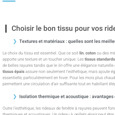
Choisir le bon tissu pour vos ri
Textures et matériaux : quelles sont les meille
Le choix du tissu est essentiel. Que ce soit
lin
,
coton
ou des m
apporte une texture et un toucher unique. Les
tissus standards
de belles rayures tandis que le
lin
offre une élégance naturelle
tissus épais
assure non seulement l’esthétique, mais ajoute 
essentielle, particulièrement en hiver. Pour les mois plus chau
permettent une circulation d’air suffisante tout en habillant é
Isolation thermique et acoustique : avantages 
Outre l’esthétique, les rideaux de fenêtre à rayures peuvent f
thermiques et acoustiques. Un rideau à
œillets épais
peut être