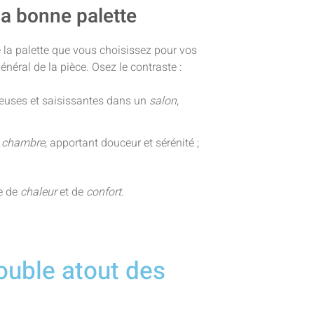
la bonne palette
 la palette que vous choisissez pour vos
général de la pièce. Osez le contraste :
euses et saisissantes dans un
salon
,
e
chambre
, apportant douceur et sérénité ;
e de
chaleur
et de
confort
.
double atout des