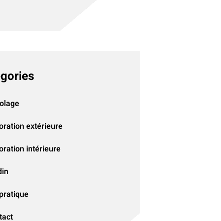
gories
colage
oration extérieure
ration intérieure
din
pratique
tact