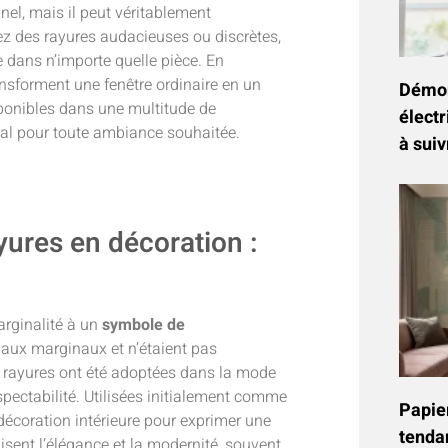
el, mais il peut véritablement
ez des rayures audacieuses ou discrètes,
e dans n’importe quelle pièce. En
nsforment une fenêtre ordinaire en un
Démon
isponibles dans une multitude de
électr
déal pour toute ambiance souhaitée.
à suiv
yures en décoration :
arginalité à un
symbole de
 aux marginaux et n’étaient pas
es rayures ont été adoptées dans la mode
espectabilité. Utilisées initialement comme
Papier
 décoration intérieure pour exprimer une
tenda
isent l’élégance et la modernité, souvent