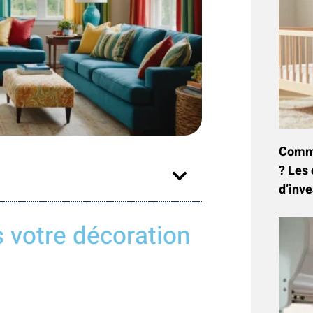
Commen
? Les 
d’inve
s votre décoration