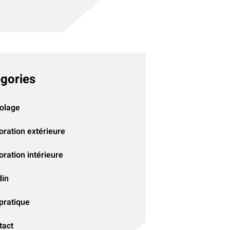
gories
colage
oration extérieure
ration intérieure
din
pratique
tact