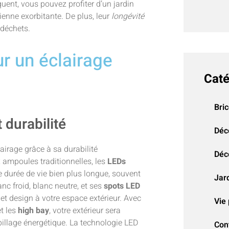
ent, vous pouvez profiter d’un jardin
ienne exorbitante. De plus, leur
longévité
déchets.
r un éclairage
Caté
Bri
 durabilité
Déc
lairage grâce à sa durabilité
Déco
x ampoules traditionnelles, les
LEDs
durée de vie bien plus longue, souvent
Jar
anc froid, blanc neutre, et ses
spots LED
t design à votre espace extérieur. Avec
Vie 
t les
high bay
, votre extérieur sera
pillage énergétique. La technologie LED
Con