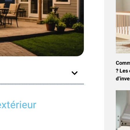
Commen
? Les 
d’inve
extérieur