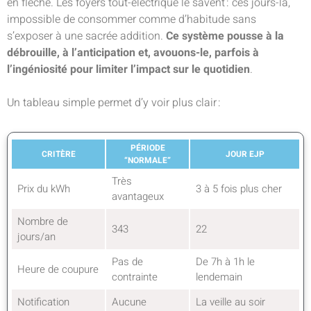
en flèche. Les foyers tout-électrique le savent : ces jours-là,
impossible de consommer comme d’habitude sans
s’exposer à une sacrée addition.
Ce système pousse à la
débrouille, à l’anticipation et, avouons-le, parfois à
l’ingéniosité pour limiter l’impact sur le quotidien
.
Un tableau simple permet d’y voir plus clair :
PÉRIODE
CRITÈRE
JOUR EJP
“NORMALE”
Très
Prix du kWh
3 à 5 fois plus cher
avantageux
Nombre de
343
22
jours/an
Pas de
De 7h à 1h le
Heure de coupure
contrainte
lendemain
Notification
Aucune
La veille au soir