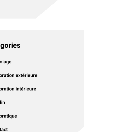
gories
colage
oration extérieure
ration intérieure
din
pratique
tact