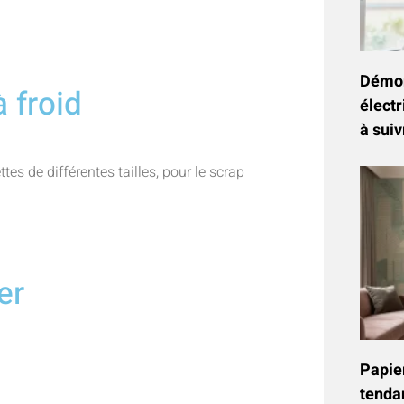
Démon
 froid
électr
à suiv
es de différentes tailles, pour le scrap
ser
Papier
tenda