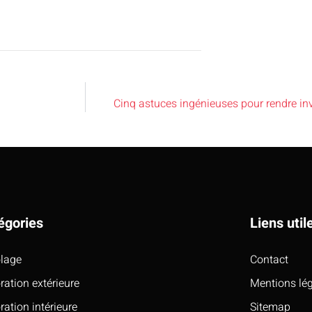
Cinq astuces ingénieuses pour rendre invi
égories
Liens util
olage
Contact
ration extérieure
Mentions lé
ration intérieure
Sitemap