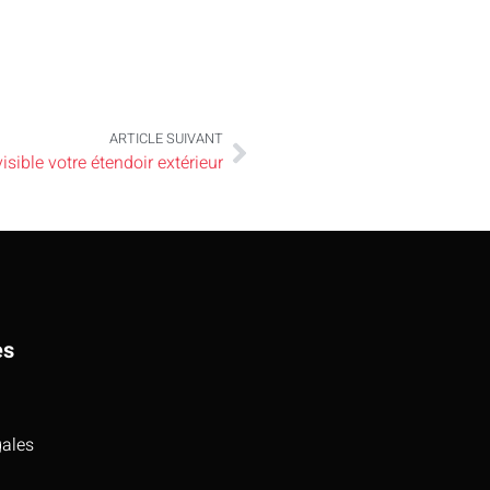
ARTICLE SUIVANT
sible votre étendoir extérieur
es
gales