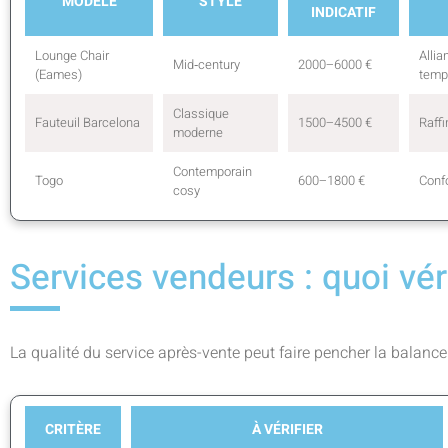
MODÈLE
STYLE
INDICATIF
Lounge Chair
Allia
Mid‑century
2000–6000 €
(Eames)
temp
Classique
Fauteuil Barcelona
1500–4500 €
Raff
moderne
Contemporain
Togo
600–1800 €
Confo
cosy
Services vendeurs : quoi vé
La qualité du service après-vente peut faire pencher la balance
CRITÈRE
À VÉRIFIER