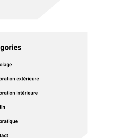
gories
colage
oration extérieure
ration intérieure
din
pratique
tact