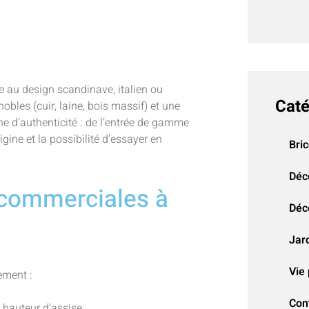
le au design scandinave, italien ou
Caté
bles (cuir, laine, bois massif) et une
che d’authenticité : de l’entrée de gamme
igine et la possibilité d’essayer en
Bri
Déc
 commerciales à
Déco
Jar
Vie 
rement :
Con
t hauteur d’assise