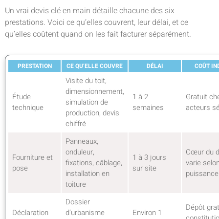
Un vrai devis clé en main détaille chacune des six
prestations. Voici ce qu’elles couvrent, leur délai, et ce
qu’elles coûtent quand on les fait facturer séparément.
PRESTATION
CE QU’ELLE COUVRE
DÉLAI
COÛT IN
Visite du toit,
dimensionnement,
Étude
1 à 2
Gratuit ch
simulation de
technique
semaines
acteurs sé
production, devis
chiffré
Panneaux,
onduleur,
Cœur du d
Fourniture et
1 à 3 jours
fixations, câblage,
varie selon
pose
sur site
installation en
puissance
toiture
Dossier
Dépôt grat
Déclaration
d’urbanisme
Environ 1
constituti