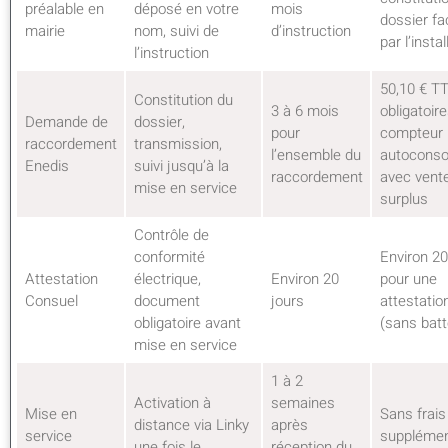
préalable en
déposé en votre
mois
dossier fa
mairie
nom, suivi de
d’instruction
par l’insta
l’instruction
50,10 € T
Constitution du
3 à 6 mois
obligatoir
Demande de
dossier,
pour
compteur 
raccordement
transmission,
l’ensemble du
autocons
Enedis
suivi jusqu’à la
raccordement
avec vent
mise en service
surplus
Contrôle de
conformité
Environ 2
Attestation
électrique,
Environ 20
pour une
Consuel
document
jours
attestatio
obligatoire avant
(sans batt
mise en service
1 à 2
Activation à
semaines
Mise en
Sans frais
distance via Linky
après
service
supplémen
une fois le
réception du