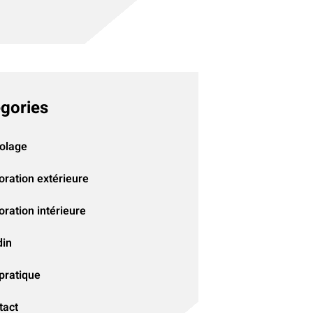
gories
colage
oration extérieure
ration intérieure
din
pratique
tact