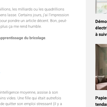
lions, les milliards ou les quadrillions
sens lasse. Certains jours, j’ai l’impression
pour pondre un article décent. Bon, peut-
Démon
e, plus ça me rend humble.
électr
à suiv
apprentissage du bricolage
.
?
 d’intelligence moyenne, assise à son
Papier
s vides. Une fille qui était autrefois
de quitter son emploi stressant (il y a
tenda