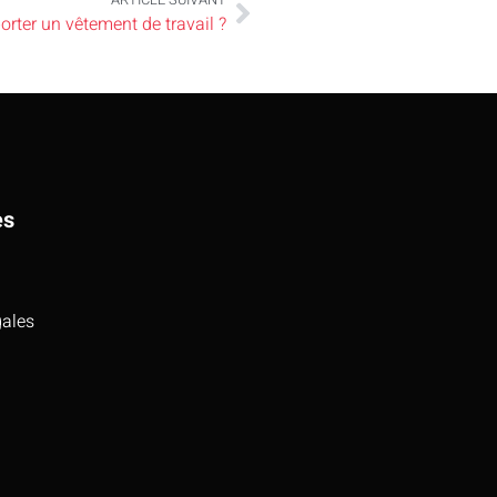
orter un vêtement de travail ?
es
gales