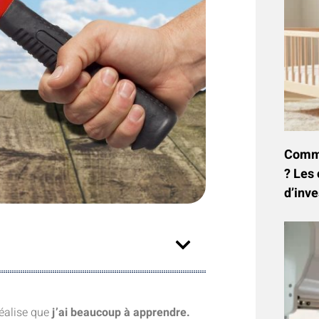
Commen
? Les 
d’inve
 réalise que
j’ai beaucoup à apprendre.