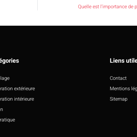
Quelle est l’importance de p
égories
Liens util
olage
Contact
ration extérieure
Mentions lé
ration intérieure
Sitemap
in
pratique