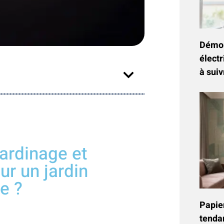
Démon
électr
à suiv
ardinage et
ur un jardin
e ?
Papier
tenda