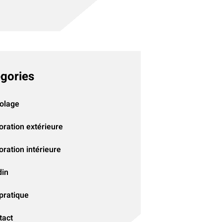
gories
colage
oration extérieure
ration intérieure
din
pratique
tact