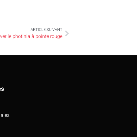
ARTICLE SUIVANT
ver le photinia à pointe rouge
es
gales