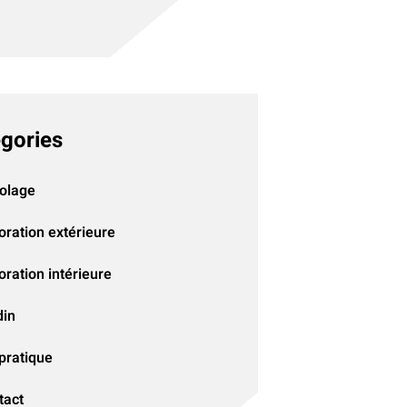
gories
colage
oration extérieure
ration intérieure
din
pratique
tact