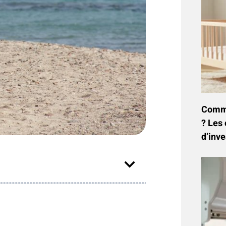
Commen
? Les 
d’inve