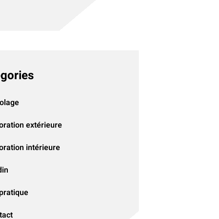
gories
colage
oration extérieure
ration intérieure
din
pratique
tact