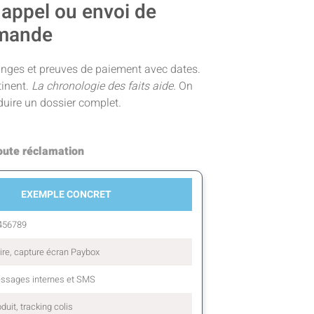
 appel ou envoi de
emande
nges et preuves de paiement avec dates.
tinent.
La chronologie des faits aide.
On
duire un dossier complet.
toute réclamation
EXEMPLE CONCRET
456789
ire, capture écran Paybox
ssages internes et SMS
duit, tracking colis