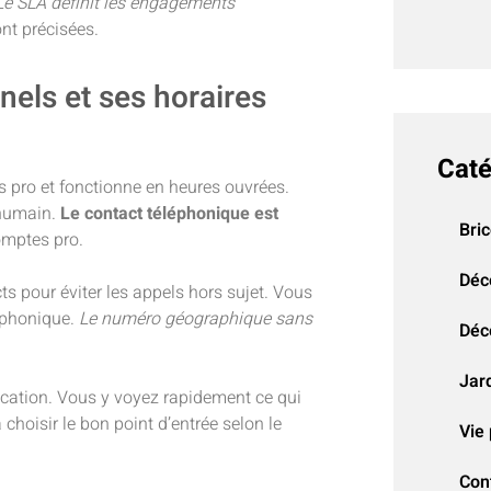
Le SLA définit les engagements
nt précisées.
els et ses horaires
Caté
 pro et fonctionne en heures ouvrées.
 humain.
Le contact téléphonique est
Bri
omptes pro.
Déc
s pour éviter les appels hors sujet. Vous
léphonique.
Le numéro géographique sans
Déco
Jar
fication. Vous y voyez rapidement ce qui
 choisir le bon point d’entrée selon le
Vie 
Con