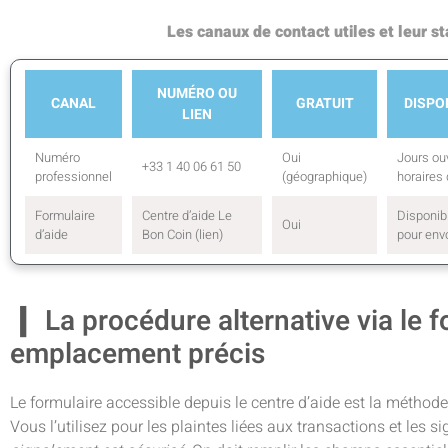
Les canaux de contact utiles et leur sta
NUMÉRO OU
CANAL
GRATUIT
DISPO
LIEN
Numéro
Oui
Jours ou
+33 1 40 06 61 50
professionnel
(géographique)
horaires
Formulaire
Centre d’aide Le
Disponibi
Oui
d’aide
Bon Coin (lien)
pour env
La procédure alternative via le f
emplacement précis
Le formulaire accessible depuis le centre d’aide est la méthod
Vous l’utilisez pour les plaintes liées aux transactions et les