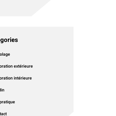
gories
colage
oration extérieure
ration intérieure
din
pratique
tact