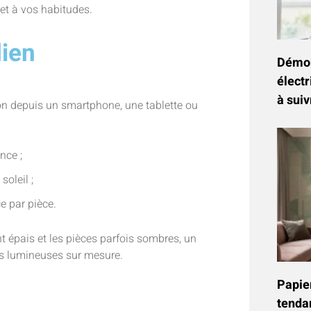
et à vos habitudes.
dien
Démon
électr
à suiv
n depuis un smartphone, une tablette ou
nce ;
oleil ;
e par pièce.
nt épais et les pièces parfois sombres, un
s lumineuses sur mesure.
Papier
tenda