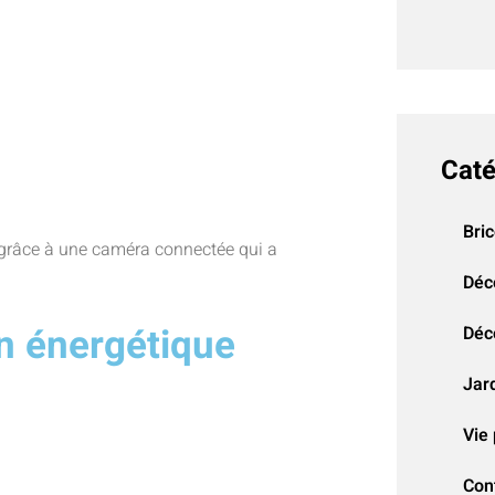
Caté
Bri
 grâce à une caméra connectée qui a
Déc
n énergétique
Déco
Jar
Vie 
Con