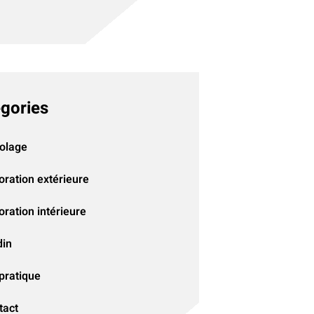
gories
colage
oration extérieure
ration intérieure
din
pratique
tact