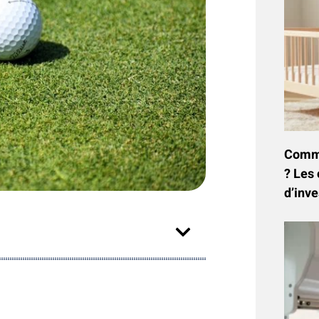
Commen
? Les 
d’inve