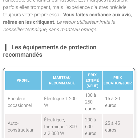
l’anecdote de chantier qui rassure. Les marques rassurent,
parfois elles trompent, mais l’expérience d’autres précède
toujours votre propre essai.
Vous faites confiance aux avis,
même en les critiquant
.
Le retour utilisateur imite le
conseiller technique, sans manteau orange
.
Les équipements de protection
recommandés
PRIX
MARTEAU
PRIX
PROFIL
ESTIMÉ
RECOMMANDÉ
LOCATION/JOUR
(NEUF)
100 à
Bricoleur
Électrique 1 200
15 à 30
250
occasionnel
W
euros
euros
Électrique,
200 à
Auto-
25 à 45
thermique 1 800
600
constructeur
euros
à 2 000 W
euros