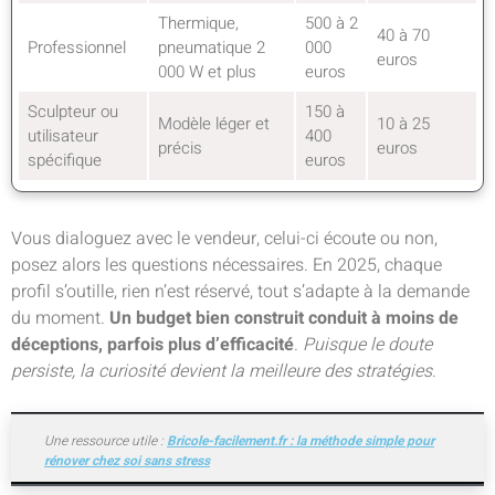
Thermique,
500 à 2
40 à 70
Professionnel
pneumatique 2
000
euros
000 W et plus
euros
Sculpteur ou
150 à
Modèle léger et
10 à 25
utilisateur
400
précis
euros
spécifique
euros
Vous dialoguez avec le vendeur, celui-ci écoute ou non,
posez alors les questions nécessaires. En 2025, chaque
profil s’outille, rien n’est réservé, tout s’adapte à la demande
du moment.
Un budget bien construit conduit à moins de
déceptions, parfois plus d’efficacité
.
Puisque le doute
persiste, la curiosité devient la meilleure des stratégies
.
Une ressource utile :
Bricole-facilement.fr : la méthode simple pour
rénover chez soi sans stress