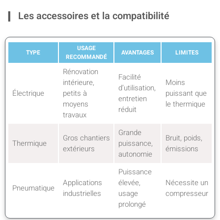
Les accessoires et la compatibilité
USAGE
TYPE
AVANTAGES
LIMITES
RECOMMANDÉ
Rénovation
Facilité
intérieure,
Moins
d’utilisation,
Électrique
petits à
puissant que
entretien
moyens
le thermique
réduit
travaux
Grande
Gros chantiers
Bruit, poids,
Thermique
puissance,
extérieurs
émissions
autonomie
Puissance
Applications
élevée,
Nécessite un
Pneumatique
industrielles
usage
compresseur
prolongé