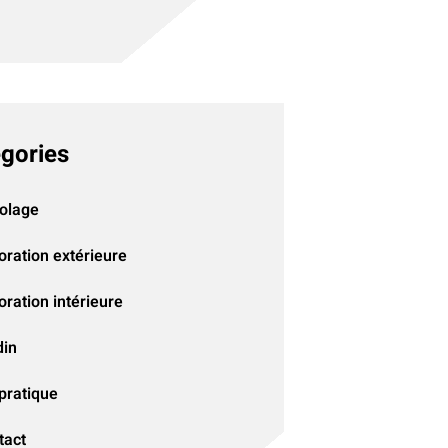
gories
colage
oration extérieure
ration intérieure
din
pratique
tact