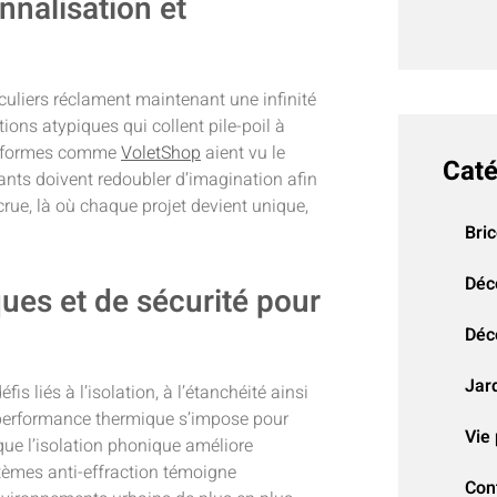
nnalisation et
culiers réclament maintenant une infinité
tions atypiques qui collent pile-poil à
lateformes comme
VoletShop
aient vu le
Caté
cants doivent redoubler d’imagination afin
rue, là où chaque projet devient unique,
Bri
Déc
ues et de sécurité pour
Déco
Jar
s liés à l’isolation, à l’étanchéité ainsi
a performance thermique s’impose pour
Vie 
que l’isolation phonique améliore
stèmes anti-effraction témoigne
Con