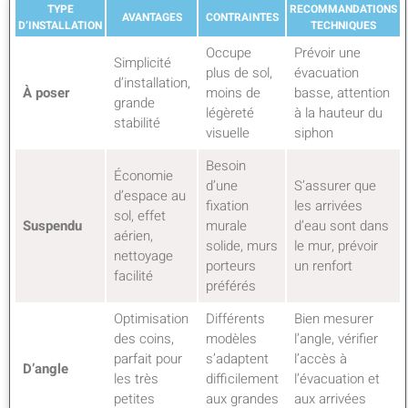
TYPE
RECOMMANDATIONS
AVANTAGES
CONTRAINTES
D’INSTALLATION
TECHNIQUES
Occupe
Prévoir une
Simplicité
plus de sol,
évacuation
d’installation,
À poser
moins de
basse, attention
grande
légèreté
à la hauteur du
stabilité
visuelle
siphon
Besoin
Économie
d’une
S’assurer que
d’espace au
fixation
les arrivées
sol, effet
Suspendu
murale
d’eau sont dans
aérien,
solide, murs
le mur, prévoir
nettoyage
porteurs
un renfort
facilité
préférés
Optimisation
Différents
Bien mesurer
des coins,
modèles
l’angle, vérifier
parfait pour
s’adaptent
l’accès à
D’angle
les très
difficilement
l’évacuation et
petites
aux grandes
aux arrivées