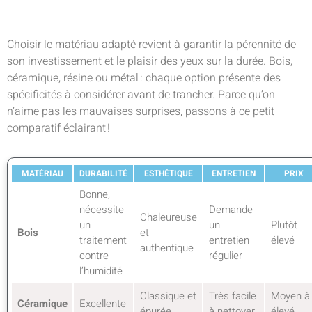
Choisir le matériau adapté revient à garantir la pérennité de
son investissement et le plaisir des yeux sur la durée. Bois,
céramique, résine ou métal : chaque option présente des
spécificités à considérer avant de trancher. Parce qu’on
n’aime pas les mauvaises surprises, passons à ce petit
comparatif éclairant !
MATÉRIAU
DURABILITÉ
ESTHÉTIQUE
ENTRETIEN
PRIX
Bonne,
nécessite
Demande
Chaleureuse
un
un
Plutôt
Bois
et
traitement
entretien
élevé
authentique
contre
régulier
l’humidité
Classique et
Très facile
Moyen à
Céramique
Excellente
épurée
à nettoyer
élevé