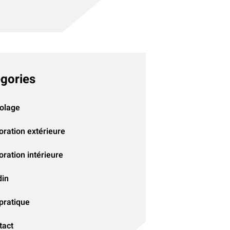
gories
colage
oration extérieure
ration intérieure
din
pratique
tact