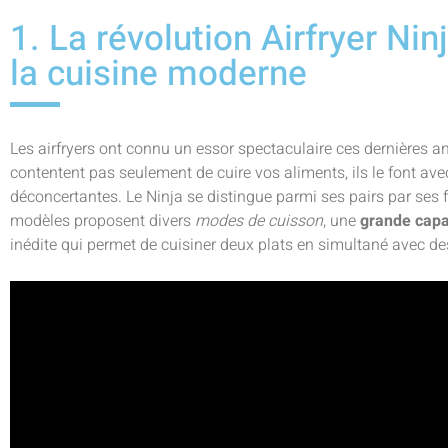
1. La révolution Airfryer Nin
la cuisine moderne
Les airfryers ont connu un essor spectaculaire ces dernières a
contentent pas seulement de cuire vos aliments, ils le font avec
déconcertantes. Le Ninja se distingue parmi ses pairs par ses
modèles proposent divers
modes de cuisson
, une
grande capa
inédite qui permet de cuisiner deux plats en simultané avec des