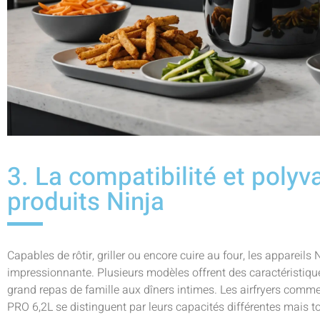
3. La compatibilité et polyv
produits Ninja
Capables de rôtir, griller ou encore cuire au four, les appareils
impressionnante. Plusieurs modèles offrent des caractéristiqu
grand repas de famille aux dîners intimes. Les airfryers comme 
PRO 6,2L se distinguent par leurs capacités différentes mais t