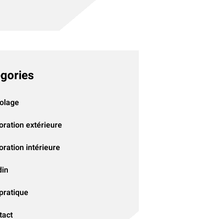
gories
colage
oration extérieure
ration intérieure
din
pratique
tact