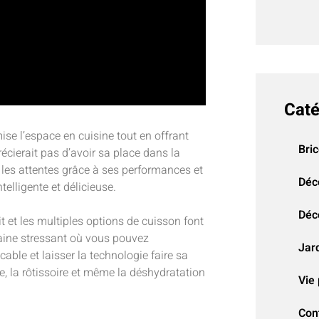
Caté
ise l’espace en cuisine tout en offrant
Bri
écierait pas d’avoir sa place dans la
 les attentes grâce à ses performances et
Déc
telligente et délicieuse.
Déco
t et les multiples options de cuisson font
aine stressant où vous pouvez
Jar
able et laisser la technologie faire sa
e, la rôtissoire et même la déshydratation
Vie 
Con