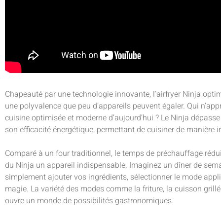
Chapeauté par une technologie innovante, l’airfryer Ninja optim
une polyvalence que peu d’appareils peuvent égaler. Qui n’appr
cuisine optimisée et moderne d’aujourd’hui ? Le Ninja dépasse
son efficacité énergétique, permettant de cuisiner de manière in
Comparé à un four traditionnel, le temps de préchauffage rédui
du Ninja un appareil indispensable. Imaginez un dîner de sem
simplement ajouter vos ingrédients, sélectionner le mode applic
magie. La variété des modes comme la friture, la cuisson grillé
ouvre un monde de possibilités gastronomiques.