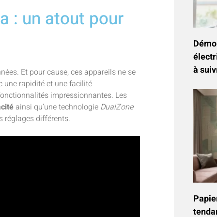
ja : un atout pour
Démon
électr
à suiv
nnées. Et pour cause, ces appareils ne se
 une rapidité et une facilité
 fonctionnalités impressionnantes. Les
cité
ainsi qu’une technologie
DualZone
 réglages différents.
Papier
tenda