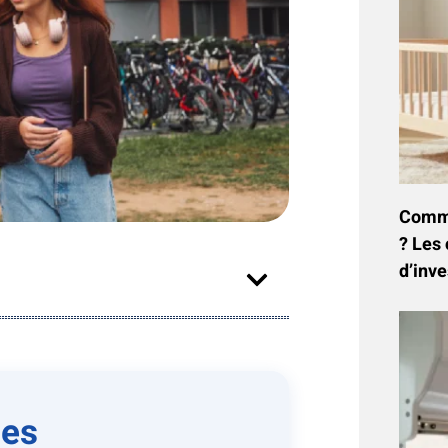
Commen
? Les 
d’inve
les