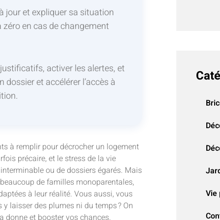
 jour et expliquer sa situation
 à zéro en cas de changement
stificatifs, activer les alertes, et
Caté
n dossier et accélérer l’accès à
tion.
Bri
Déc
nts à remplir pour décrocher un logement
Déco
ois précaire, et le stress de la vie
e interminable ou de dossiers égarés. Mais
Jar
r beaucoup de familles monoparentales,
Vie 
aptées à leur réalité. Vous aussi, vous
 y laisser des plumes ni du temps ? On
Con
a donne et booster vos chances.