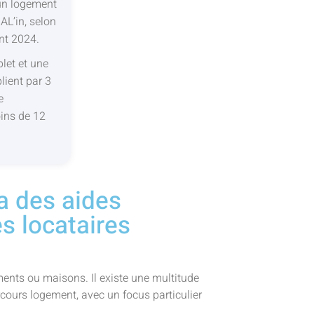
un logement
AL’in, selon
nt 2024.
let et une
lient par 3
e
ins de 12
a des aides
es locataires
nts ou maisons. Il existe une multitude
rcours logement, avec un focus particulier