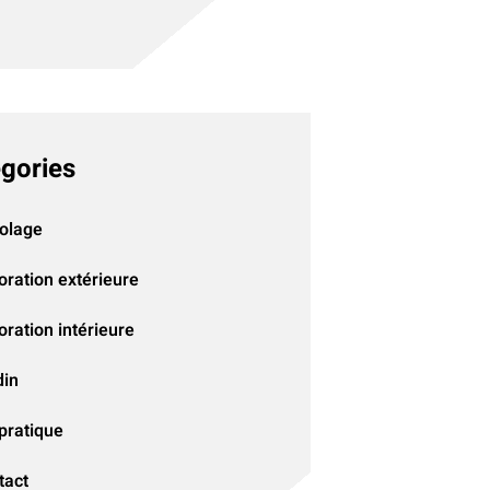
gories
colage
oration extérieure
ration intérieure
din
pratique
tact