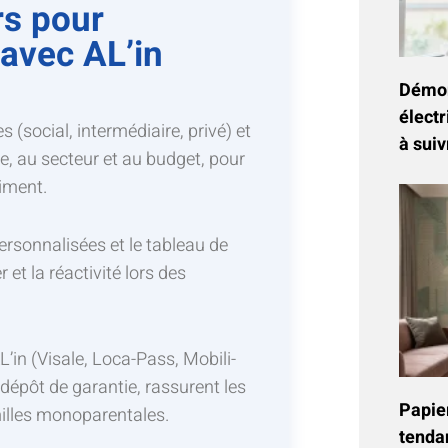
rs pour
 avec AL’in
Démon
électr
s (social, intermédiaire, privé) et
à suiv
lle, au secteur et au budget, pour
iment.
ersonnalisées et le tableau de
 et la réactivité lors des
’in (Visale, Loca-Pass, Mobili-
épôt de garantie, rassurent les
Papier
amilles monoparentales.
tenda