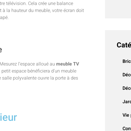
re télévision. Cela crée une balance
 à la hauteur du meuble, votre écran doit
napé.
Caté
e
Bri
. Mesurez l’espace alloué au
meuble TV
Un petit espace bénéficiera d’un meuble
Déc
salle polyvalente ouvre la porte à des
Déco
Jar
ieur
Vie 
Con