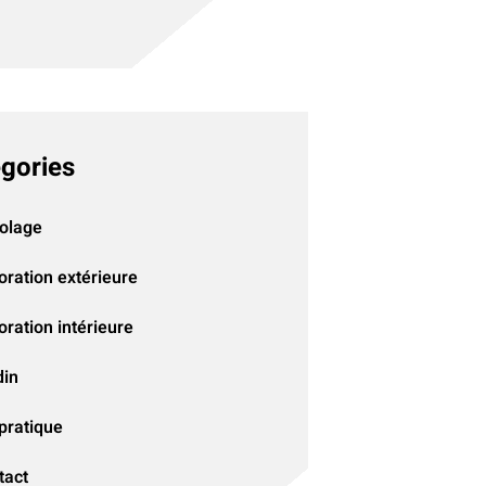
gories
colage
oration extérieure
ration intérieure
din
pratique
tact