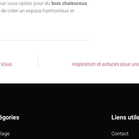
 Que vous optiez pour du
bois chaleureux
,
est de créer un espace harmonieux et
z Vous
Inspiration et astuces pour une
égories
Liens util
olage
Contact