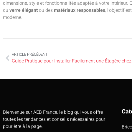
dimensions, style et fonctionnalités adaptés à votre intérieur.
du
verre élégant
ou des
matériaux responsables
, l’objectif 
moderne.
ARTICLE PRÉCÉDENT
Guide Pratique pour Installer Facilement une Étagère che
Cat
Bienvenue sur AEB France, le blog qui vous offre
toutes les tendances et conseils nécessaires pour
pour être à la page.
Bric