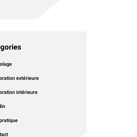
gories
colage
oration extérieure
ration intérieure
din
pratique
tact