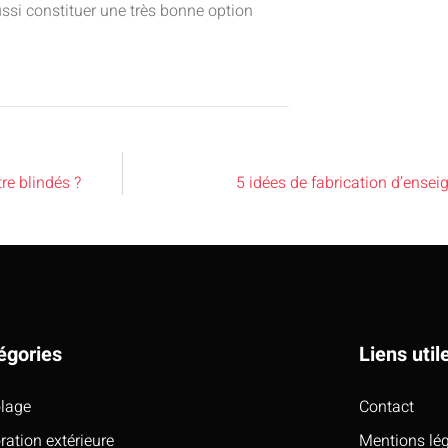
ssi constituer une très bonne option
re blindés ?
5 idées de fabrication d’ensei
égories
Liens util
olage
Contact
ration extérieure
Mentions lé