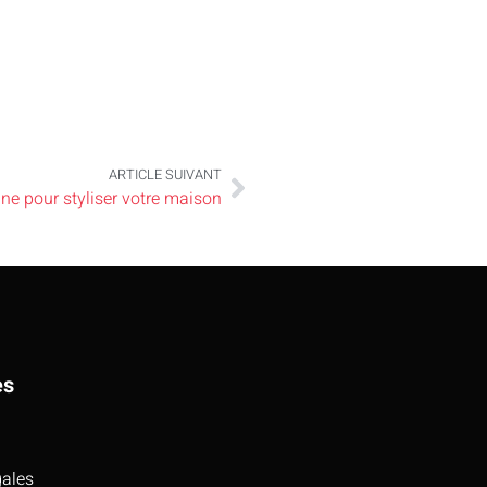
ARTICLE SUIVANT
gne pour styliser votre maison
es
gales