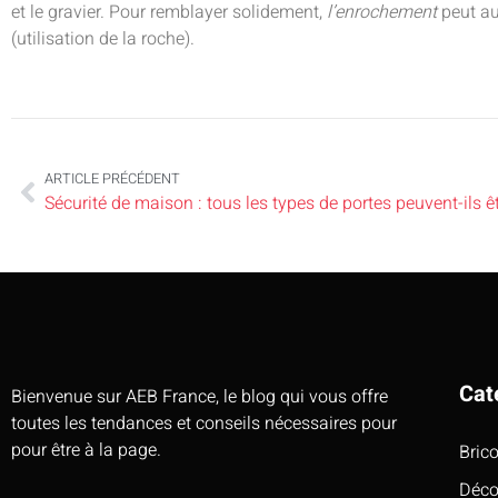
et le gravier. Pour remblayer solidement,
l’enrochement
peut au
(utilisation de la roche).
ARTICLE PRÉCÉDENT
Sécurité de maison : tous les types de portes peuvent-ils êt
Cat
Bienvenue sur AEB France, le blog qui vous offre
toutes les tendances et conseils nécessaires pour
pour être à la page.
Bric
Déco