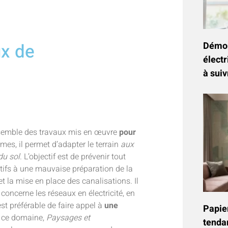
ux de
Démon
électr
à suiv
’ensemble des travaux mis en œuvre
pour
mes, il permet d’adapter le terrain
aux
du sol
. L’objectif est de prévenir tout
tifs à une mauvaise préparation de la
t la mise en place des canalisations. Il
i concerne les réseaux en électricité, en
est préférable de faire appel à
une
Papier
s ce domaine,
Paysages et
tenda