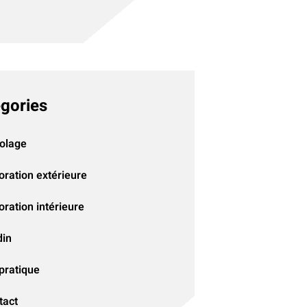
gories
colage
oration extérieure
ration intérieure
din
pratique
tact