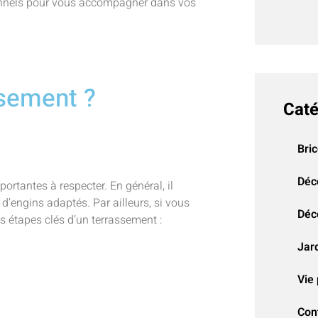
ionnels pour vous accompagner dans vos
ssement ?
Caté
Bri
Déc
ortantes à respecter. En général, il
n d’engins adaptés. Par ailleurs, si vous
Déco
les étapes clés d’un terrassement :
Jar
Vie 
Con