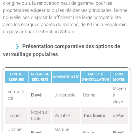
d’origine ou à la rénovation haut de gamme, pour les
propriétaires exigeants ou les résidences principales. Bonne
nouvelle, ces dispositifs affichent une large compatibilité
avec les marques phares du marché, de K-Line à Sepalumic,
en passant par Technal ou Schüco.
Présentation comparative des options de
verrouillage populaires
TYPE DE
NIVEAU DE
FACILITÉ
PRIX
COMPATIBILITÉ
SERRURE
SÉCURITÉ
D’INSTALLATION
MOYEN
Moyen
Verrou à
Elevé
Universelle
Bonne
à
clé
élevé
Moyen à
Loquet
Variable
Très bonne
Faible
faible
Crochet
Marque
Elevé
Bonne
Elevé