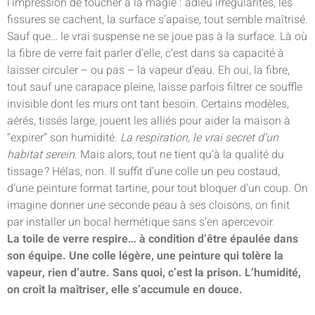
l’impression de toucher à la magie : adieu irrégularités, les
fissures se cachent, la surface s’apaise, tout semble maîtrisé.
Sauf que… le vrai suspense ne se joue pas à la surface. Là où
la fibre de verre fait parler d’elle, c’est dans sa capacité à
laisser circuler – ou pas – la vapeur d’eau. Eh oui, la fibre,
tout sauf une carapace pleine, laisse parfois filtrer ce souffle
invisible dont les murs ont tant besoin. Certains modèles,
aérés, tissés large, jouent les alliés pour aider la maison à
“expirer” son humidité.
La respiration, le vrai secret d’un
habitat serein.
Mais alors, tout ne tient qu’à la qualité du
tissage ? Hélas, non. Il suffit d’une colle un peu costaud,
d’une peinture format tartine, pour tout bloquer d’un coup. On
imagine donner une seconde peau à ses cloisons, on finit
par installer un bocal hermétique sans s’en apercevoir.
La toile de verre respire… à condition d’être épaulée dans
son équipe. Une colle légère, une peinture qui tolère la
vapeur, rien d’autre. Sans quoi, c’est la prison. L’humidité,
on croit la maîtriser, elle s’accumule en douce.