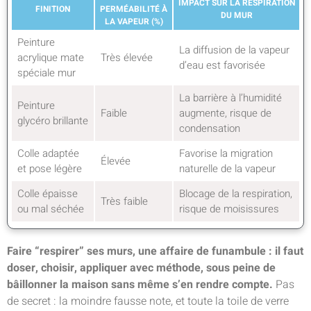
IMPACT SUR LA RESPIRATION
FINITION
PERMÉABILITÉ À
DU MUR
LA VAPEUR (%)
Peinture
La diffusion de la vapeur
acrylique mate
Très élevée
d’eau est favorisée
spéciale mur
La barrière à l’humidité
Peinture
Faible
augmente, risque de
glycéro brillante
condensation
Colle adaptée
Favorise la migration
Élevée
et pose légère
naturelle de la vapeur
Colle épaisse
Blocage de la respiration,
Très faible
ou mal séchée
risque de moisissures
Faire “respirer” ses murs, une affaire de funambule : il faut
doser, choisir, appliquer avec méthode, sous peine de
bâillonner la maison sans même s’en rendre compte.
Pas
de secret : la moindre fausse note, et toute la toile de verre