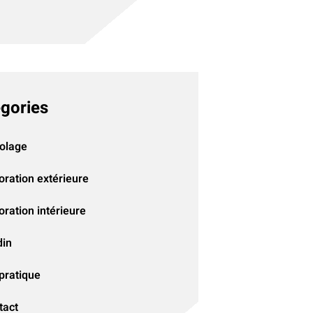
gories
colage
oration extérieure
ration intérieure
din
pratique
tact