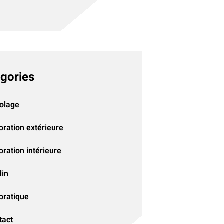
gories
colage
oration extérieure
ration intérieure
din
pratique
tact