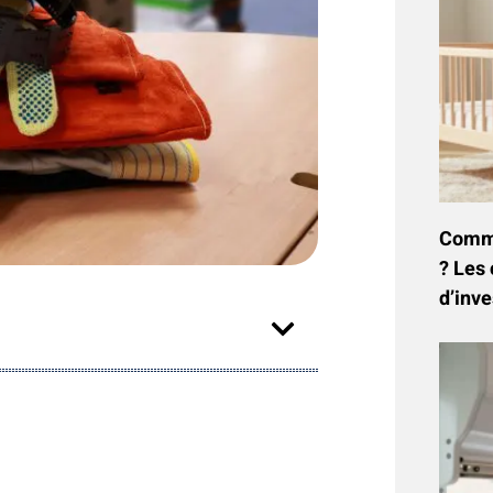
Commen
? Les 
d’inve