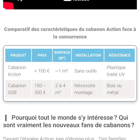
Comparatif des caractéristiques du cabanon Action face à
la concurrence
SURFACE
PRODUIT
PRIX
INSTALLATION
RÉSISTANCE
(M²)
Cabanon
Plastique
< 100 €
~1 m²
Sans outils
Action
traité UV
Cabanon
150 –
2 à 4
Nécessite
Bois ou
GSB
350 €
m²
montage
métal
Pourquoi tout le monde s’y intéresse ? Qui
sont vraiment les nouveaux fans de cabanons ?
Devant l’étagère Action, rien n’étonne plus… Des familles