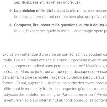
ses rituels, ses envies (et ses imprévus).
La précision millimétrée c’est la clé
: mauvaise mesure, e
finitions, la norme… tout compte bien plus que prévu, et 
Comparer, lire, poser mille questions, quitte à douter
fouille, l’expérience guide la main — et la magie opère p
Explosion inattendue d’une vitre un samedi soir, ou soudain cap
matin. Qui n’a jamais vécu ce dilemme : improviser avec ce pau
d’un changement radical sans perdre son calme ? Mystérieux, cap
scénarios. Mais au juste, qui attraper pour découper sur-mesu
bancal ? L’histoire se répète : l’urgence du ballon perdu versu
format. Eh oui, aujourd’hui, la découpe sortie des caves obscu
l’élite : tout le monde s’y frotte, des magasins géants aux spéc
l’odyssée des plateformes en ligne. Par où commencer ? Privilégie
l’aventure en solo sur internet ? Et au fond, pourquoi se conten