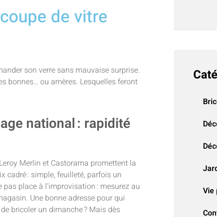
coupe de vitre
mmander son verre sans mauvaise surprise.
Caté
es bonnes… ou amères. Lesquelles feront
Bri
ge national : rapidité
Déc
Déco
ù Leroy Merlin et Castorama promettent la
Jar
cadré : simple, feuilleté, parfois un
e pas place à l’improvisation : mesurez au
Vie 
n magasin. Une bonne adresse pour qui
é de bricoler un dimanche ? Mais dès
Con