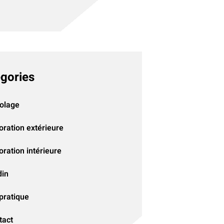
gories
colage
oration extérieure
ration intérieure
din
pratique
tact