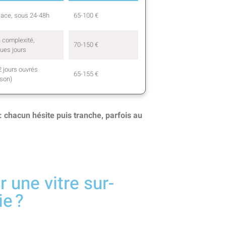
lace, sous 24-48h
65-100 €
 complexité,
70-150 €
ues jours
2 jours ouvrés
65-155 €
ison)
: chacun hésite puis tranche, parfois au
r une vitre sur-
ie ?