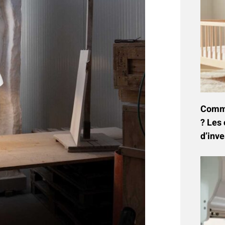
Commen
? Les 
d’inve