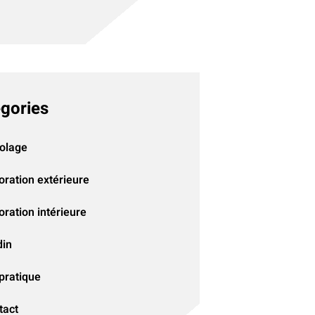
gories
colage
oration extérieure
ration intérieure
din
pratique
tact