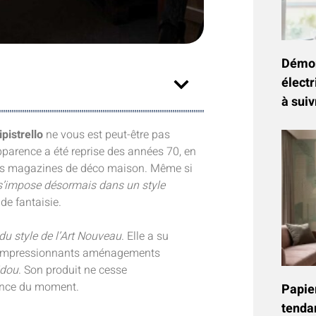
Démon
électr
à suiv
ipistrello
ne vous est peut-être pas
apparence a été reprise des années 70, en
e des magazines de déco maison. Même si
 s’impose désormais dans un style
 de fantaisie.
 du style de l’Art Nouveau
. Elle a su
e d’impressionnants aménagements
idou
. Son produit ne cesse
ance du moment.
Papier
tenda