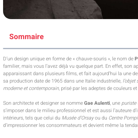
Sommaire
D’un design unique en forme de « chauve-souris », le nom de
P
familier, mais vous l’avez déjà vu quelque part. En effet, son 
apparaissant dans plusieurs films, et fait aujourd’hui la un
sa production date de 1965 dans une Italie industrielle,
l’objet
moderne et contemporain
, prisé par les adeptes de couleurs et
Son architecte et designer se nomme
Gae Aulenti
, une
puriste
s’imposer dans le milieu professionnel et est aussi l’auteur
intérieurs, tels que celui du
Musée d’Orsay
ou du
Centre Pomp
d’impressionner les consommateurs et devient même la tend