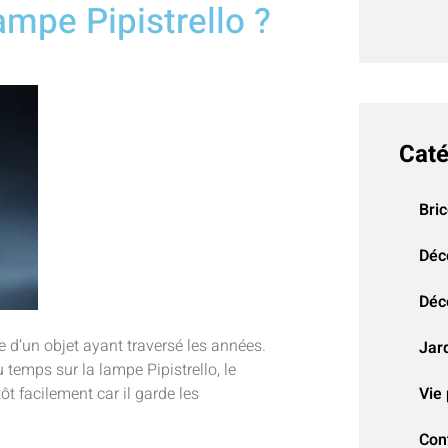
mpe Pipistrello ?
Caté
Bri
Déc
Déco
e d’un objet ayant traversé les années.
Jar
temps sur la lampe Pipistrello, le
ôt facilement car il garde les
Vie 
Con