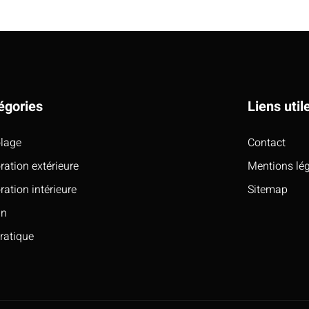
égories
Liens util
olage
Contact
ration extérieure
Mentions lé
ration intérieure
Sitemap
in
pratique