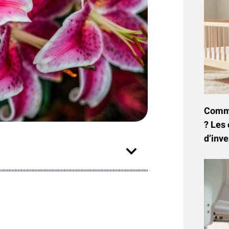
Commen
? Les 
d’inve