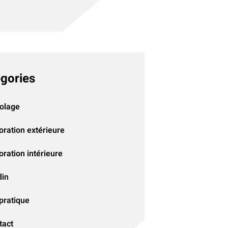
gories
colage
oration extérieure
ration intérieure
din
pratique
tact