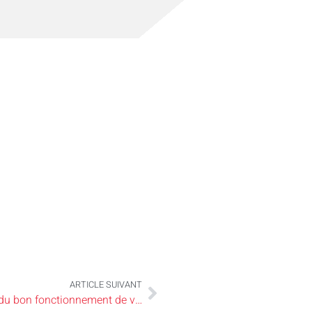
ARTICLE SUIVANT
Le ramonage: une obligation légale et une clé du bon fonctionnement de votre foyer au bois